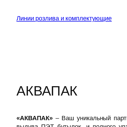
Skip
to
Линии розлива и комплектующие
content
АКВАПАК
«АКВАПАК»
– Ваш уникальный партн
выдува ПЭТ бутылок, и полного уп