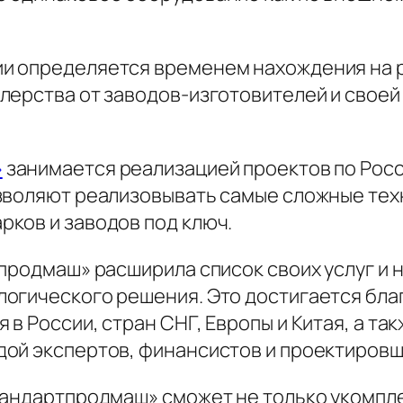
и определяется временем нахождения на 
лерства от заводов-изготовителей и своей
»
занимается реализацией проектов по Росси
зволяют реализовывать самые сложные тех
ков и заводов под ключ.
тпродмаш» расширила список своих услуг и
логического решения. Это достигается бл
 в России, стран СНГ, Европы и Китая, а 
ой экспертов, финансистов и проектировщ
тандартпродмаш» сможет не только укомпл