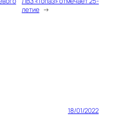
евого
ЛВЗ «Топаз» отмечает 25-
летие
→
18/01/2022