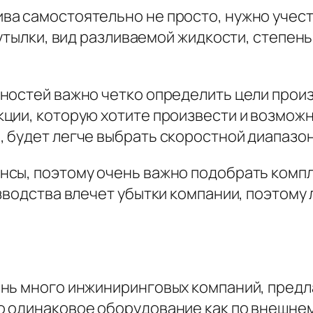
ва самостоятельно не просто, нужно учест
бутылки, вид разливаемой жидкости, степен
ностей важно четко определить цели произ
ции, которую хотите произвести и возможн
 будет легче выбрать скоростной диапазон
сы, поэтому очень важно подобрать компле
зводства влечет убытки компании, поэтому л
ень много инжиниринговых компаний, пред
одинаковое оборудование как по внешнему 