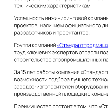
техническим характеристикам.
Успешность инжиниринговой компани
проектов, наличием официального ди
разработчиков и проектантов.
Группа компаний
«Стандартпродмаш
труд ключевых экспертов отрасли по
строительство агропромышленных пар
За 15 лет работы компания «Стандар
возможности подбора лучшего техно
заводов-изготовителей оборудования
производственной площадки с команд
Преимущество состоит в том, что «С