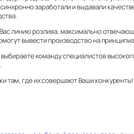
ы синхронно заработали и выдавали качеств
ства.
 Вас линию розлива, максимально отвечаю
омогут вывести производство на принципиа
выбираете команду специалистов высокого
.
и там, где их совершают Ваши конкуренты!