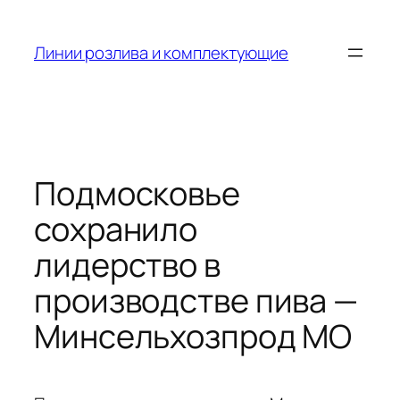
Skip
to
Линии розлива и комплектующие
content
Подмосковье
сохранило
лидерство в
производстве пива —
Минсельхозпрод МО