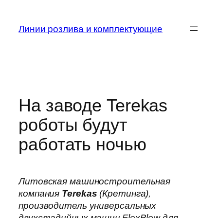
Skip
to
Линии розлива и комплектующие
content
На заводе Terekas
роботы будут
работать ночью
Литовская машиностроительная
компания
Terekas
(Кретинга),
производитель универсальных
двухстадийных машин FlexBlow для