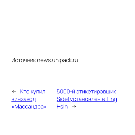
Источник news.unipack.ru
←
Кто купил
5000-й этикетировщик
винзавод
Sidel установлен в Ting
«Массандра»
Hsin
→