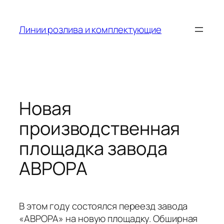
Skip
to
Линии розлива и комплектующие
content
Новая
производственная
площадка завода
АВРОРА
В этом году состоялся переезд завода
«АВРОРА» на новую площадку. Обширная