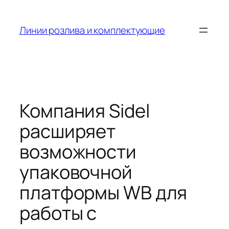
Skip
to
Линии розлива и комплектующие
content
Компания Sidel
расширяет
возможности
упаковочной
платформы WB для
работы с