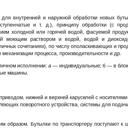
ля внут­ренней и наружной обработки новых бутыл
хступенча­тые и т. д.), принципу обработки (с п
нием холод­ной или горячей водой, фасуемой проду
кой моющим раствором и водой, водой и диокси
личных сочета­ниях), по числу ополаскивающих и продув
ни механизации процесса, производительности и др.
личном исполнении:
а
— индивидуальные; б
—
в бло
ные машины.
приво­дом
,
нижней и верхней каруселей с носителями
авляющих поворотного устройства, системы для пода
 образом. Бутылки по транспортеру поступают к 