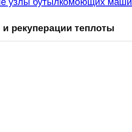
ие узлы бутылкомоющих маш
 и рекуперации теплоты