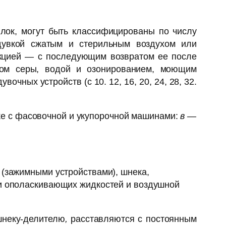
ок, могут быть классифици­рованы по числу
родувкой сжатым и стерильным воздухом или
кцией — с последующим возвра­том ее после
дом серы, водой и озонированием, моющим
очных устройств (с 10. 12, 16, 20, 24, 28, 32.
ке с фасовочной и укупорочной машинами:
в —
 (зажимными устройствами), шнека,
чи ополаскивающих жидкостей и воздушной
шнеку-делителю
,
расставляются с постоянным