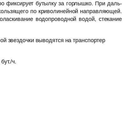
ро фиксирует бутылку за горлышко. При даль­
кользящего по криволинейной направляю­щей.
оласкивание водопроводной водой, стекание
ой звездочки выводятся на транспор­тер
ут./ч.